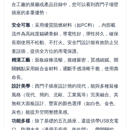
在工廠的展廳或產品目錄中，您可以看到西門子墻壁
插座的多重優勢：
安全可靠
：采用優質阻燃材料（如PC料），內部載
流件為高純度錫磷青銅，導電性好，彈性持久，確保
長期使用不松動、不打火。安全門設計能有效防止兒
童誤插，提供全方位的用電保護。
精湛工藝
：面板線條流暢，接縫嚴密，質感細膩。開
關觸點采用銀合金材料，通斷手感清晰干脆，使用壽
命長。
設計美學
：西門子插座設計簡約現代，能與多種裝修
風格（現代、簡約、北歐、工業風等）完美融合。其
無框大面板設計、豐富的顏色選擇（如白色、金色、
灰色）能提升空間整體美感。
功能多樣
：除了基礎的五孔插座，還提供帶USB充電
口、防濺水盒（適用于廚房、衛生間）、帶開關控