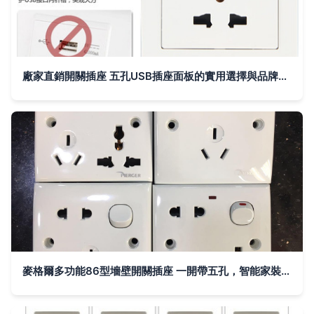
廠家直銷開關插座 五孔USB插座面板的實用選擇與品牌解讀
麥格爾多功能86型墻壁開關插座 一開帶五孔，智能家裝的實用選擇