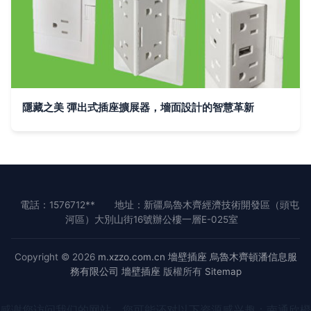
隱藏之美 彈出式插座擴展器，墻面設計的智慧革新
電話：1576712**
地址：新疆烏魯木齊經濟技術開發區（頭屯
河區）大別山街16號辦公樓一層E-025室
Copyright © 2026
m.xzzo.com.cn
墻壁插座
烏魯木齊頓潘信息服
務有限公司
墻壁插座
版權所有
Sitemap
感谢您访问我们的网站，您可能还对以下资源感兴趣：南通欣橙