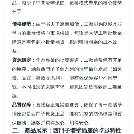
品，減少了中間流轉環節。這種模式帶來的核心優勢
在于：
價格優勢
：由于省去了層層加價，工廠能夠以極具競
爭力的批發價格向市場供貨，無論是大型工程批量采
購還是零售商小批量補貨，都能獲得明顯的成本效
益。
貨源穩定
：作為專業的批發渠道，工廠通常備有充足
的庫存，涵蓋西門子多個系列的墻壁插座產品（如遠
景、品宜、睿致等系列），能有效保障客戶不同型
號、不同批次的采購需求，避免因缺貨導致的工期延
誤。
品質保障
：直接從正規渠道進貨，確保了每一款墻壁
插座都是西門子原廠正品，擁有完整的防偽標識和質
保服務，讓客戶買得放心，用得安心。
二、 產品展示：西門子墻壁插座的卓越特性