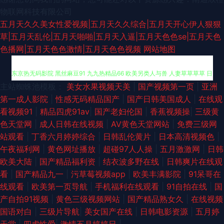
物联网科技有限公司
五月天久久美女性爱视频|五月天久久综合|五月天开心伊人狠狠
草|五月天乱伦|五月天啪啪|五月天入逼|五月天色色se|五月天色
91在线视频播放 欧美日韩国产综合 97人人搞 草莓视频18在线 成人精品久久
色播网|五月天色色激情|五月天色色视频
网站地图
东京热无码影院 黑丝麻豆91 九九热精品66 欧美另类人与兽 人妻草草草草 日
主站蜘蛛池模板：
美女水果视频天美
|
国产视频第一页
|
亚洲
韩人妻伦理 在线久草网 97干色 成人av剧场 国产做受高潮豆麻 久久视频性交
第一成人影院
|
性感无码精品国产
|
国产日韩美国成人
|
在线观
看视频91
|
精品四虎91av
|
国产老妇伦国
|
香蕉视频操
|
三级黄
日韩草B黄色片 少妇午夜影院 在线AⅤ 综合肏屄 超碰神马精品 成人A级视频
色天堂网
|
成人日韩在线视频
|
AV黄色天堂网站
|
免费三级网
站观看
|
丁香六月婷婷综合
|
日韩乱伦黄片
|
日本高清视频色
|
岛国aV在线免费 黄色三级网站 欧美第1色网 欧美桃色网 人人操B 人人爱91
午夜福利网
|
黄色网址播放
|
超碰97人人操
|
五月激激网
|
日韩
欧美大陆
|
国产精品福利资
|
结衣波多野在线
|
日韩爽片在线观
日韩中字在线 天美麻豆视频天美 午夜AV性 亚洲第11色图 伊人婷婷影院 91精
看
|
国产精品九一
|
污草莓视频app
|
欧美丰满影院
|
91呆哥在
线观看
|
欧美第一页导航
|
手机福利在线观看
|
91自拍在线
|
国
品手机9 AV福利激情 超碰tv 超碰自拍p 在线中文字十页 91无码中出 成人福
产自拍91视频
|
黄色三级视频网站
|
国产精品熟女久
|
在线视频
国语对白
|
三级片导航
|
美女国产在线
|
日韩电影资源
|
五月婷
利影院 福利社大香蕉 韩国AV区 久久在想5 麻豆快播影院 日本韩国A片 色婷