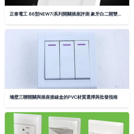
正泰電工 86型NEW7i系列開關插座評測 象牙白二開雙控五孔插座的精致之選
墻壁三聯開關與插座接線盒的PVC材質選擇與批發指南