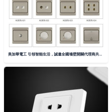
美加華電工 引領智能生活，誠邀全國墻壁開關代理商共創未來